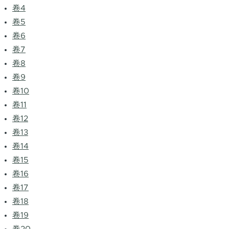
卷4
卷5
卷6
卷7
卷8
卷9
卷10
卷11
卷12
卷13
卷14
卷15
卷16
卷17
卷18
卷19