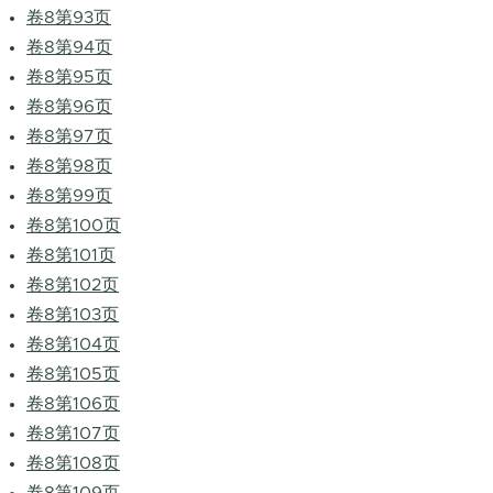
卷8第93页
卷8第94页
卷8第95页
卷8第96页
卷8第97页
卷8第98页
卷8第99页
卷8第100页
卷8第101页
卷8第102页
卷8第103页
卷8第104页
卷8第105页
卷8第106页
卷8第107页
卷8第108页