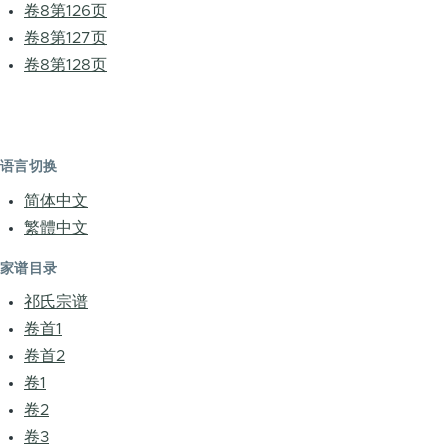
卷8第126页
卷8第127页
卷8第128页
语言切换
简体中文
繁體中文
家谱目录
祁氏宗谱
卷首1
卷首2
卷1
卷2
卷3