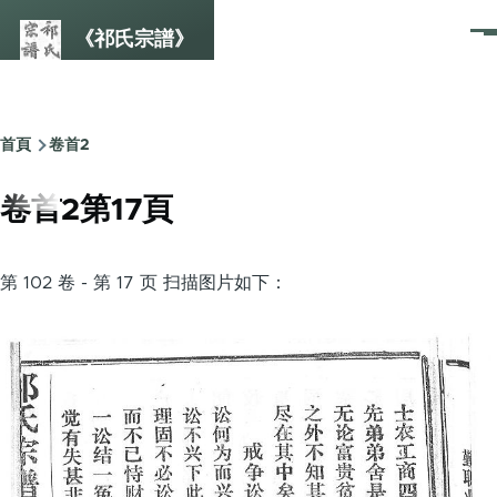
Skip to main content
《祁氏宗譜》
選
單
首頁
卷首2
Breadcrumb
卷首2第17頁
第 102 卷 - 第 17 页 扫描图片如下：