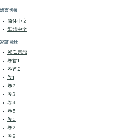
語言切換
简体中文
繁體中文
家譜目錄
祁氏宗譜
卷首1
卷首2
卷1
卷2
卷3
卷4
卷5
卷6
卷7
卷8