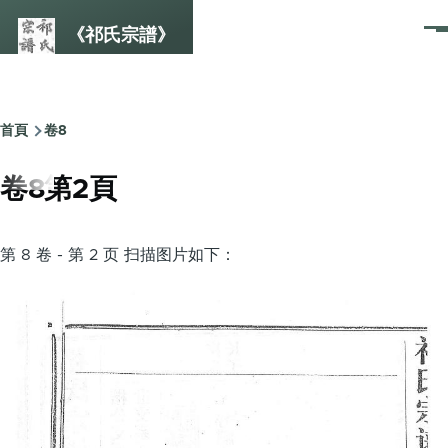
Skip to main content
《祁氏宗譜》
選
單
首頁
卷8
Breadcrumb
卷8第2頁
第 8 卷 - 第 2 页 扫描图片如下：