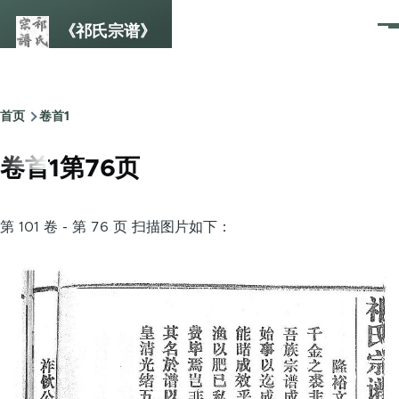
跳转到主要内容
《祁氏宗谱》
菜
单
首页
卷首1
面
包
卷首1第76页
屑
第 101 卷 - 第 76 页 扫描图片如下：