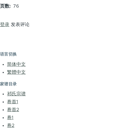
页数
76
登录
发表评论
语言切换
简体中文
繁體中文
家谱目录
祁氏宗谱
卷首1
卷首2
卷1
卷2