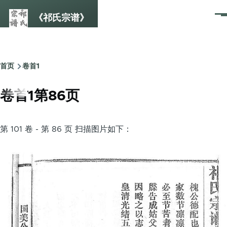
跳转到主要内容
《祁氏宗谱》
菜
单
首页
卷首1
面
包
卷首1第86页
屑
第 101 卷 - 第 86 页 扫描图片如下：