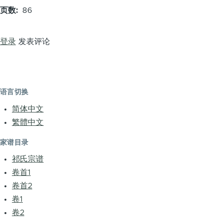
页数
86
登录
发表评论
语言切换
简体中文
繁體中文
家谱目录
祁氏宗谱
卷首1
卷首2
卷1
卷2