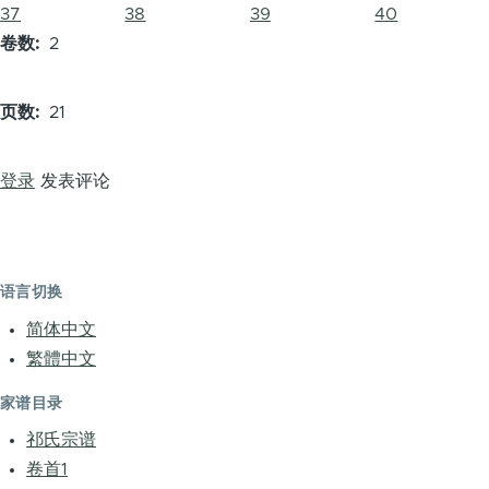
37
38
39
40
卷数
2
页数
21
登录
发表评论
语言切换
简体中文
繁體中文
家谱目录
祁氏宗谱
卷首1