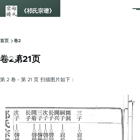
跳转到主要内容
《祁氏宗谱》
菜
单
首页
卷2
面
包
卷2第21页
屑
第 2 卷 - 第 21 页 扫描图片如下：