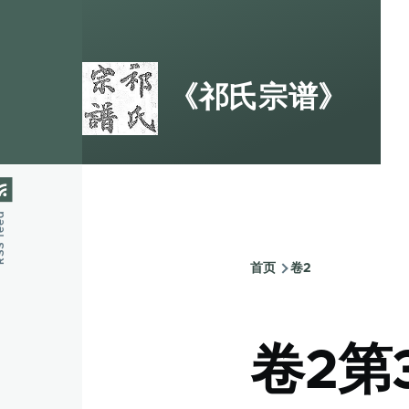
跳转到主要内容
《祁氏宗谱》
feed
首页
卷2
面
包
卷2第
屑