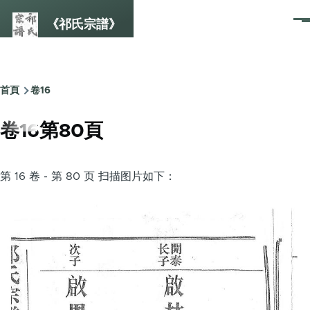
Skip to main content
《祁氏宗譜》
選
單
首頁
卷16
Breadcrumb
卷16第80頁
第 16 卷 - 第 80 页 扫描图片如下：