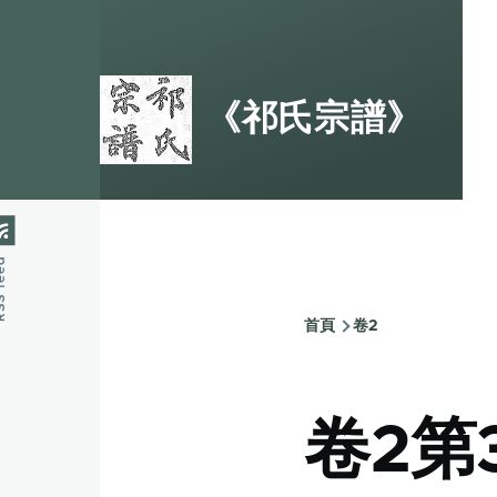
Skip to main content
《祁氏宗譜》
feed
首頁
卷2
Breadcru
卷2第