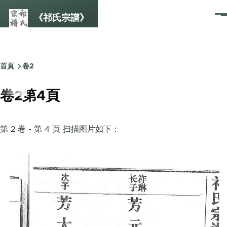
Skip to main content
《祁氏宗譜》
選
單
首頁
卷2
Breadcrumb
卷2第4頁
第 2 卷 - 第 4 页 扫描图片如下：