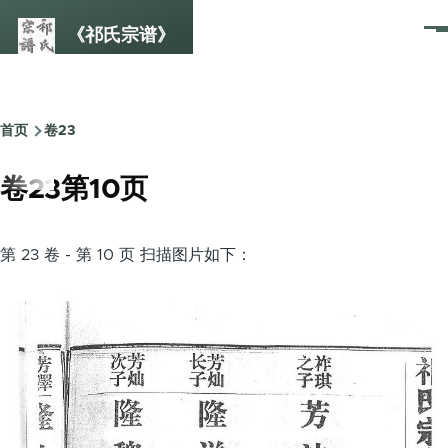
跳转到主要内容
《祁氏宗谱》
菜
单
首页
卷23
面
包
卷23第10页
屑
第 23 卷 - 第 10 页 扫描图片如下：