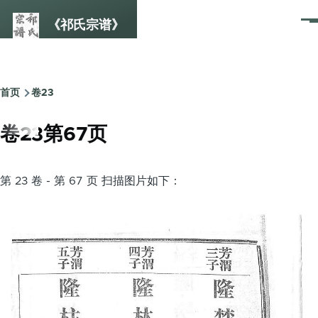
跳转到主要内容
《祁氏宗谱》
菜
单
首页
卷23
面
包
卷23第67页
屑
第 23 卷 - 第 67 页 扫描图片如下：