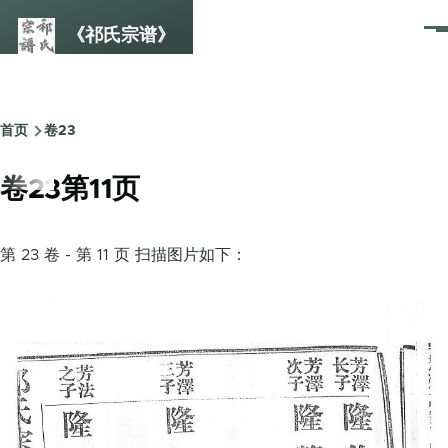
跳转到主要内容
《祁氏宗谱》
菜
单
首页
卷23
面
包
卷23第11页
屑
第 23 卷 - 第 11 页 扫描图片如下：