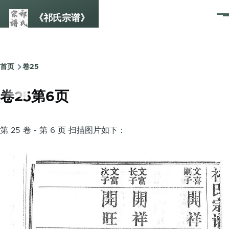
跳转到主要内容
《祁氏宗谱》
菜
单
首页
卷25
面
包
卷25第6页
屑
第 25 卷 - 第 6 页 扫描图片如下：