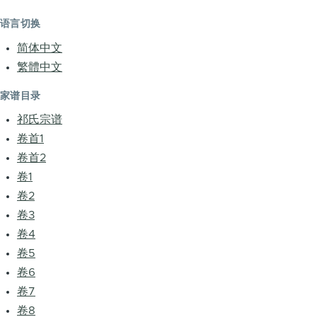
语言切换
简体中文
繁體中文
家谱目录
祁氏宗谱
卷首1
卷首2
卷1
卷2
卷3
卷4
卷5
卷6
卷7
卷8