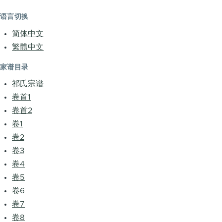
语言切换
简体中文
繁體中文
家谱目录
祁氏宗谱
卷首1
卷首2
卷1
卷2
卷3
卷4
卷5
卷6
卷7
卷8