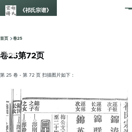
跳转到主要内容
《祁氏宗谱》
菜
单
首页
卷25
面
包
卷25第72页
屑
第 25 卷 - 第 72 页 扫描图片如下：