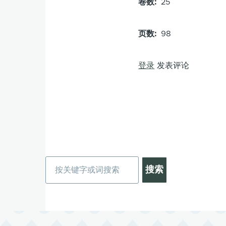
卷数
25
页数
98
登录
发表评论
搜
索