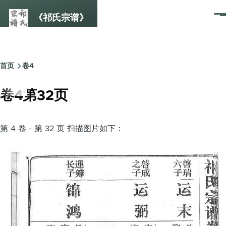
跳转到主要内容
《祁氏宗谱》
菜
单
首页
卷4
面
包
卷4第32页
屑
第 4 卷 - 第 32 页 扫描图片如下：