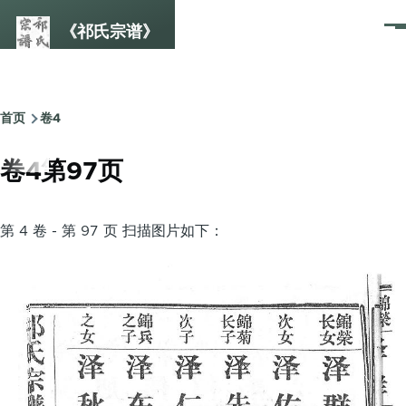
跳转到主要内容
《祁氏宗谱》
菜
单
首页
卷4
面
包
卷4第97页
屑
第 4 卷 - 第 97 页 扫描图片如下：