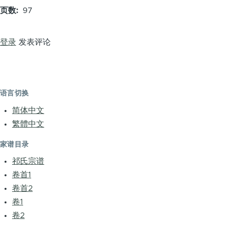
页数
97
登录
发表评论
语言切换
简体中文
繁體中文
家谱目录
祁氏宗谱
卷首1
卷首2
卷1
卷2