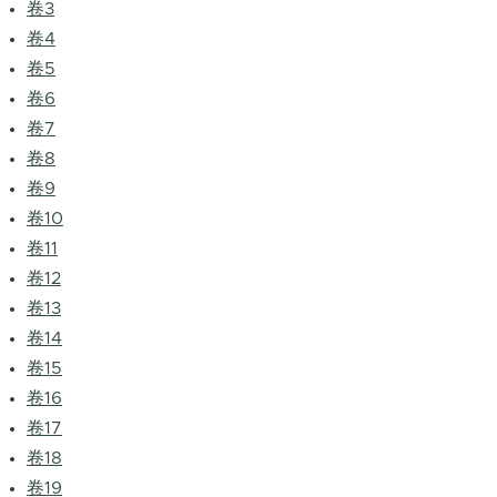
卷3
卷4
卷5
卷6
卷7
卷8
卷9
卷10
卷11
卷12
卷13
卷14
卷15
卷16
卷17
卷18
卷19