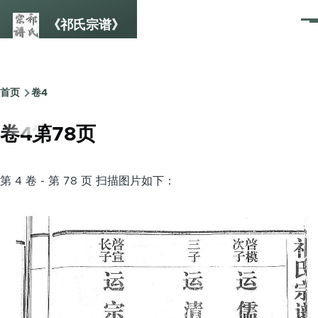
跳转到主要内容
《祁氏宗谱》
菜
单
首页
卷4
面
包
卷4第78页
屑
第 4 卷 - 第 78 页 扫描图片如下：