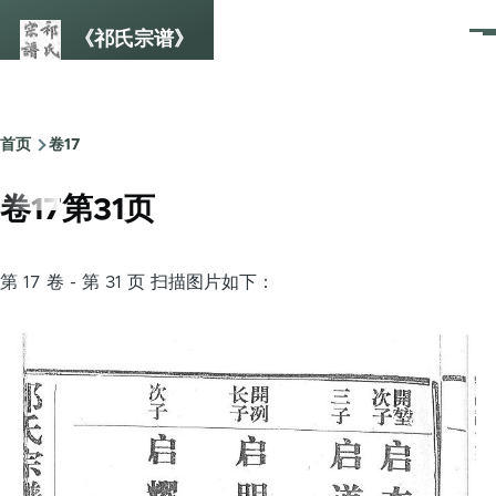
跳转到主要内容
《祁氏宗谱》
菜
单
首页
卷17
面
包
卷17第31页
屑
第 17 卷 - 第 31 页 扫描图片如下：