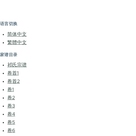
语言切换
简体中文
繁體中文
家谱目录
祁氏宗谱
卷首1
卷首2
卷1
卷2
卷3
卷4
卷5
卷6