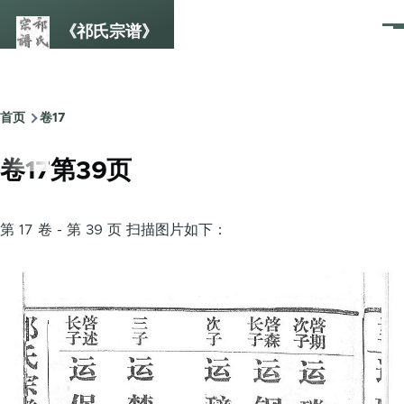
跳转到主要内容
《祁氏宗谱》
菜
单
首页
卷17
面
包
卷17第39页
屑
第 17 卷 - 第 39 页 扫描图片如下：