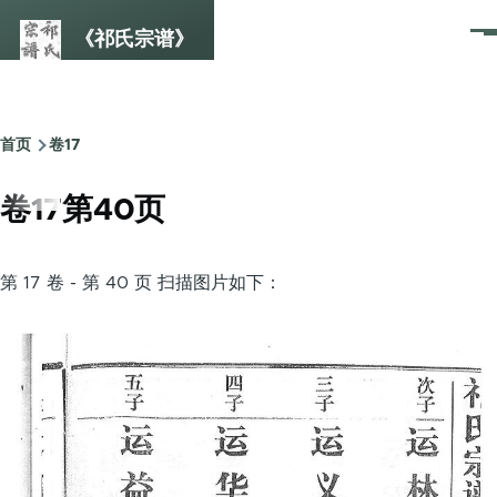
跳转到主要内容
《祁氏宗谱》
菜
单
首页
卷17
面
包
卷17第40页
屑
第 17 卷 - 第 40 页 扫描图片如下：