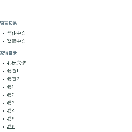
语言切换
简体中文
繁體中文
家谱目录
祁氏宗谱
卷首1
卷首2
卷1
卷2
卷3
卷4
卷5
卷6