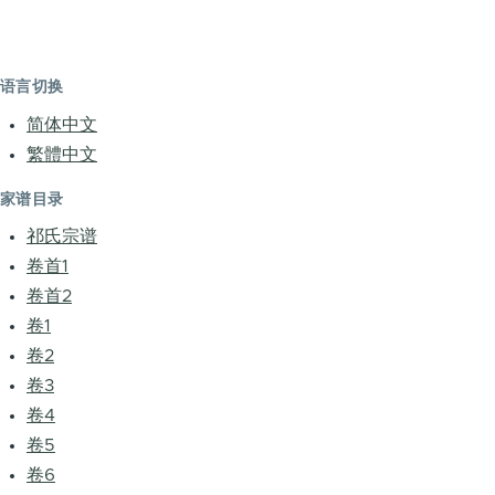
语言切换
简体中文
繁體中文
家谱目录
祁氏宗谱
卷首1
卷首2
卷1
卷2
卷3
卷4
卷5
卷6