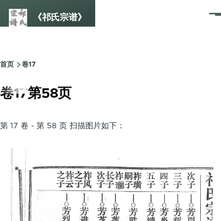
跳转到主要内容
《祁氏宗谱》
菜
单
首页
卷17
面
包
卷17第58页
屑
第 17 卷 - 第 58 页 扫描图片如下：