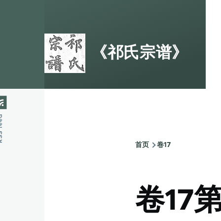
跳转到主要内容
《祁氏宗谱》
feed
首页
卷17
面
包
卷17
屑