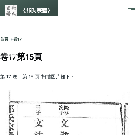
Skip to main content
《祁氏宗譜》
選
單
首頁
卷17
Breadcrumb
卷17第15頁
第 17 卷 - 第 15 页 扫描图片如下：