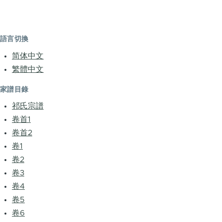
語言切換
简体中文
繁體中文
家譜目錄
祁氏宗譜
卷首1
卷首2
卷1
卷2
卷3
卷4
卷5
卷6