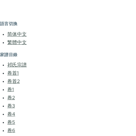
語言切換
简体中文
繁體中文
家譜目錄
祁氏宗譜
卷首1
卷首2
卷1
卷2
卷3
卷4
卷5
卷6