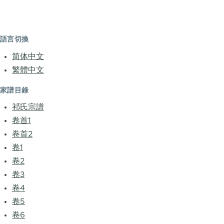
語言切換
简体中文
繁體中文
家譜目錄
祁氏宗譜
卷首1
卷首2
卷1
卷2
卷3
卷4
卷5
卷6