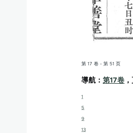
第 17 卷 - 第 51 页
導航：
第17卷
，
1
5
9
13