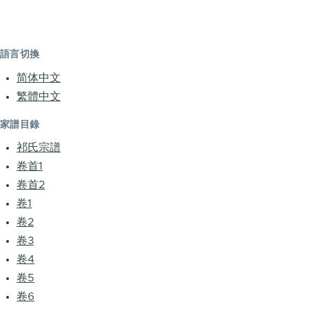
語言切換
简体中文
繁體中文
家譜目錄
祁氏宗譜
卷首1
卷首2
卷1
卷2
卷3
卷4
卷5
卷6