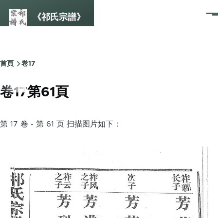
Skip to main content
《祁氏宗譜》
選
單
首頁
卷17
Breadcrumb
卷17第61頁
第 17 卷 - 第 61 页 扫描图片如下：