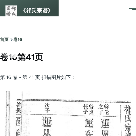
跳转到主要内容
《祁氏宗谱》
菜
单
首页
卷16
面
包
卷16第41页
屑
第 16 卷 - 第 41 页 扫描图片如下：