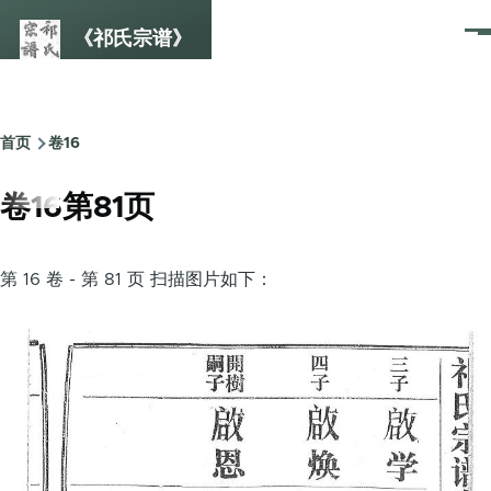
跳转到主要内容
《祁氏宗谱》
菜
单
首页
卷16
面
包
卷16第81页
屑
第 16 卷 - 第 81 页 扫描图片如下：