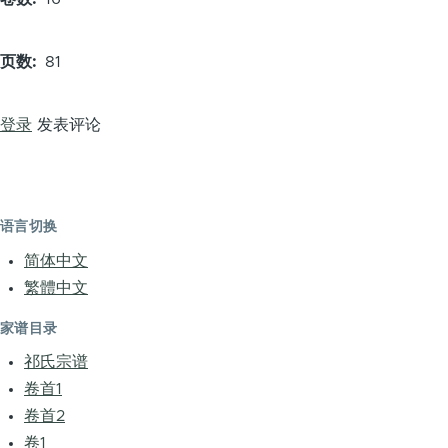
页数
81
登录
发表评论
语言切换
简体中文
繁體中文
家谱目录
祁氏宗谱
卷首1
卷首2
卷1