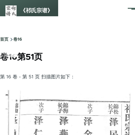
跳转到主要内容
《祁氏宗谱》
菜
单
首页
卷16
面
包
卷16第51页
屑
第 16 卷 - 第 51 页 扫描图片如下：