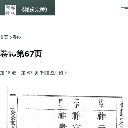
跳转到主要内容
《祁氏宗谱》
菜
单
首页
卷16
面
包
卷16第67页
屑
第 16 卷 - 第 67 页 扫描图片如下：