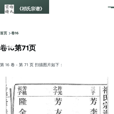
跳转到主要内容
《祁氏宗谱》
菜
单
首页
卷16
面
包
卷16第71页
屑
第 16 卷 - 第 71 页 扫描图片如下：