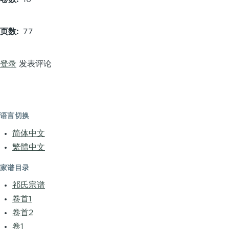
页数
77
登录
发表评论
语言切换
简体中文
繁體中文
家谱目录
祁氏宗谱
卷首1
卷首2
卷1