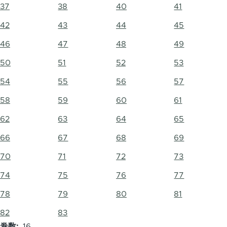
37
38
40
41
42
43
44
45
46
47
48
49
50
51
52
53
54
55
56
57
58
59
60
61
62
63
64
65
66
67
68
69
70
71
72
73
74
75
76
77
78
79
80
81
82
83
卷数
16