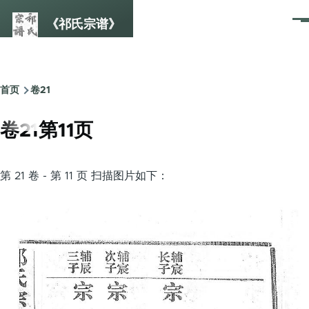
跳转到主要内容
《祁氏宗谱》
菜
单
首页
卷21
面
包
卷21第11页
屑
第 21 卷 - 第 11 页 扫描图片如下：