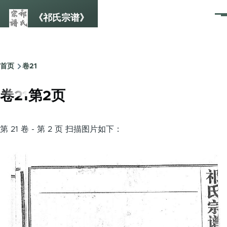
跳转到主要内容
《祁氏宗谱》
菜
单
首页
卷21
面
包
卷21第2页
屑
第 21 卷 - 第 2 页 扫描图片如下：