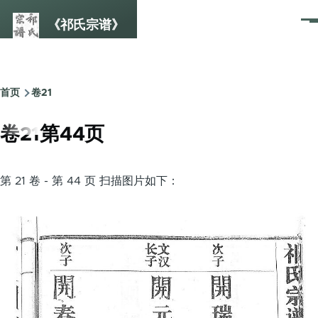
跳转到主要内容
《祁氏宗谱》
菜
单
首页
卷21
面
包
卷21第44页
屑
第 21 卷 - 第 44 页 扫描图片如下：