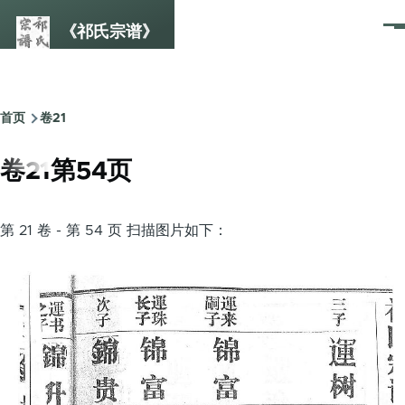
跳转到主要内容
《祁氏宗谱》
菜
单
首页
卷21
面
包
卷21第54页
屑
第 21 卷 - 第 54 页 扫描图片如下：