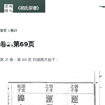
跳转到主要内容
《祁氏宗谱》
菜
单
首页
卷21
面
包
卷21第69页
屑
第 21 卷 - 第 69 页 扫描图片如下：