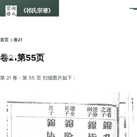
跳转到主要内容
《祁氏宗谱》
菜
单
首页
卷21
面
包
卷21第55页
屑
第 21 卷 - 第 55 页 扫描图片如下：