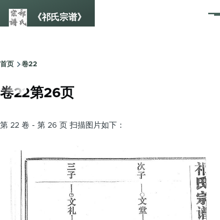
跳转到主要内容
《祁氏宗谱》
菜
单
首页
卷22
面
包
卷22第26页
屑
第 22 卷 - 第 26 页 扫描图片如下：