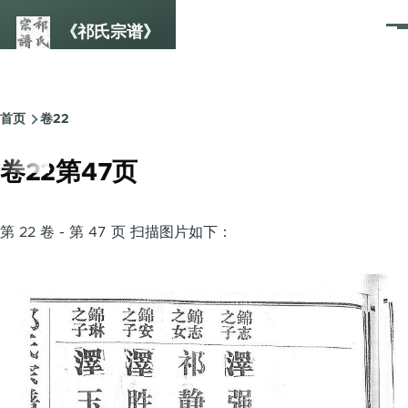
跳转到主要内容
《祁氏宗谱》
菜
单
首页
卷22
面
包
卷22第47页
屑
第 22 卷 - 第 47 页 扫描图片如下：