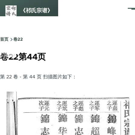
跳转到主要内容
《祁氏宗谱》
菜
单
首页
卷22
面
包
卷22第44页
屑
第 22 卷 - 第 44 页 扫描图片如下：