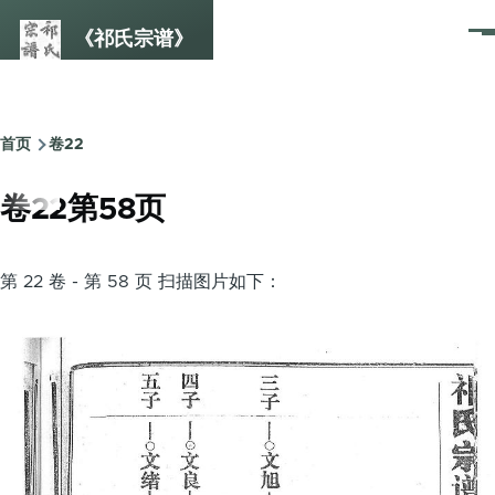
跳转到主要内容
《祁氏宗谱》
菜
单
首页
卷22
面
包
卷22第58页
屑
第 22 卷 - 第 58 页 扫描图片如下：