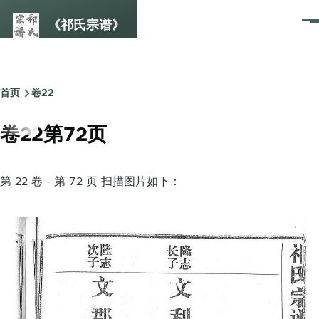
跳转到主要内容
《祁氏宗谱》
菜
单
首页
卷22
面
包
卷22第72页
屑
第 22 卷 - 第 72 页 扫描图片如下：