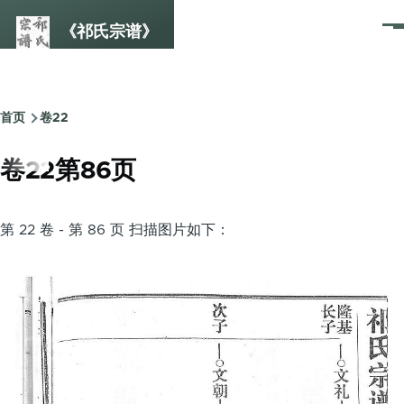
跳转到主要内容
《祁氏宗谱》
菜
单
首页
卷22
面
包
卷22第86页
屑
第 22 卷 - 第 86 页 扫描图片如下：