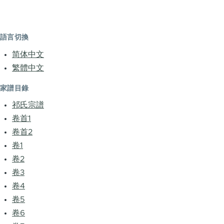
語言切換
简体中文
繁體中文
家譜目錄
祁氏宗譜
卷首1
卷首2
卷1
卷2
卷3
卷4
卷5
卷6