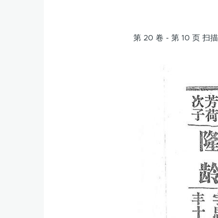
第 20 卷 - 第 10 页