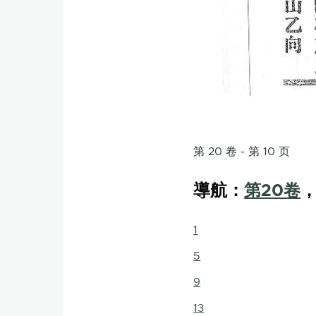
第 20 卷 - 第 10 页
導航：
第20卷
1
5
9
13